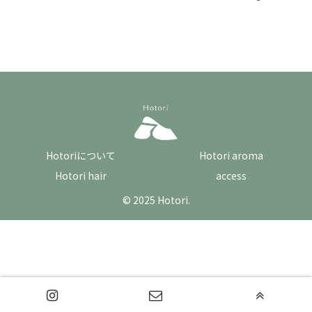
Hotoriについて
Hotori aroma
Hotori hair
access
© 2025 Hotori.